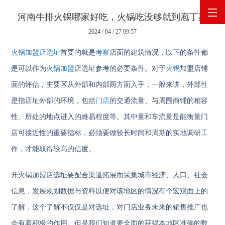
河南牛排火锅哪家好吃，火锅吃没够就到庖丁家
2024 / 04 / 27 09:57
网站首页
火锅加盟店
选址
首要的就是
考察
店面的建筑情况，以下的条件都
关于庖丁家
是可以作为
火锅加盟
店选址参考的必要条件。对于
火锅
加盟店铺
面的评估，主要区从外部和内部两方面入手，一般来讲，外部性
产品展示
是指店址外部的环境，包括
门店
的交通流量、与周围商铺的相容
性、所处的地点进入的难易程度等。其中量和车流量是能衡量门
原料供应
店可接近性的重要指标，必须要做较长时间和周期的实地调研工
企业新闻
作，才能取得较高的信度。
开火锅加盟店选址要配合渠道拓展而采集城市经济、人口、社会
联系我们
信息，发展规划数据与资料以便对该地区的情况有个宏观面上的
了解，这个了解不仅仅是对选址，对门店业务未来的销售推广也
会有着积极的作用。但是我们知道要全面的获得本地区准确的数