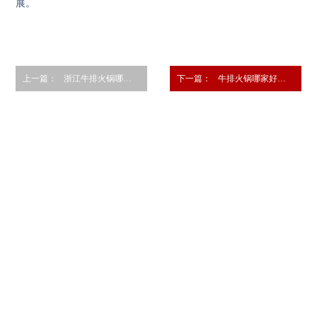
展。
上一篇：
浙江牛排火锅哪家好吃，庖丁家牛肉火锅多一份美味
下一篇：
牛排火锅哪家好吃，庖丁家牛肉味美鲜香赛天下