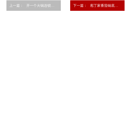
上一篇：
开一个火锅连锁品牌店在哪里开好
下一篇：
庖丁家番茄锅底，成火锅界黑马？