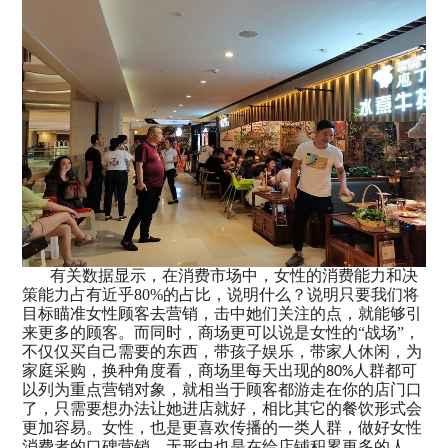
有关数据显示，在消费市场中，女性的消费能力和决
策能力占有近乎80%的占比，说明什么？说明只要我们将
目标瞄准女性顾客去营销，击中她们关注的点，就能够引
来更多的顾客。而同时，商场更可以说是女性的“战场”，
不仅仅买自己需要的东西，带孩子娱乐，带家人休闲，为
家庭采购，换种角度看，商场里每天出现的
人群都可
80%
以列为重点营销对象，就相当于顾客都游走在你的店门口
了，只需要想办法让她进店就好，相比其它的餐饮形式会
更加容易。女性，也是更喜欢传播的一类人群，做好女性
消费者的口碑营销，无形中也是在给店铺积累更多的人