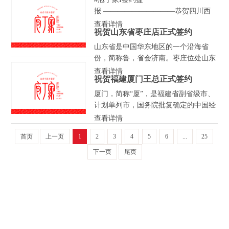
报 ——————————恭贺四川西
昌张总梁总【签约成功】“修水相望无
查看详情
祝贺山东省枣庄店正式签约
百里，从来人物胜西昌。”庖丁家四川
西昌店，敬请期待！加盟热线：4000-
山东省是中国华东地区的一个沿海省
176-076...
份，简称鲁，省会济南。枣庄位处山东
省南部，东依沂蒙山，西濒微山湖，南
查看详情
祝贺福建厦门王总正式签约
接华东门户徐州，北临孔孟之乡济宁。
枣庄，因多枣树而得名，也是著名的煤
厦门，简称“厦”，是福建省副省级市、
城，被列为中国老工业城市重点改造城
计划单列市，国务院批复确定的中国经
市。枣庄总面积4563平方公里，常住人
济特区，东南沿海重要的中心城市、港
查看详情
口394万，辖薛城区、市中区、峰城
口及风景旅游城市。厦门地处中国华东
首页
上一页
1
区、山亭区、台儿庄区、滕州市。境内
2
3
4
5
6
...
25
地区、福建省东南部，是国家综合配套
著名旅游景区有台儿庄古城、微山湖湿
改革试验区、国家物流枢纽、东南国际
下一页
尾页
地红荷风景区、微山湖古镇、墨子纪念
航运中心、自由贸易试验区、国家海洋
馆等。 朱总一店落址山东济宁微山，
经济发展试验区，已成为两岸新兴产业
经过紧锣密鼓的筹备于月前正式开始营
和现代服务业合作示范区、两岸区域性
业，并取得了不错的成绩...
金融服务中心和两岸贸易中心。厦门全
年盛产海鲜，种类繁多，龙虾鲍鱼、螃
蟹贝类等，还有各种特色小吃。但地道
的厦门人，对这些食物的喜爱虽在，对