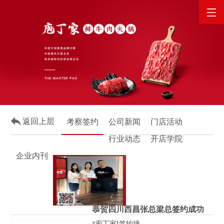
网站首页
关于庖丁家
产品展示
原料供应
返回上层
考察签约
公司新闻
门店活动
行业动态
开店学院
企业新闻
企业内刊
联系我们
恭贺四川西昌张总梁总签约成功
#庖丁家I签约捷