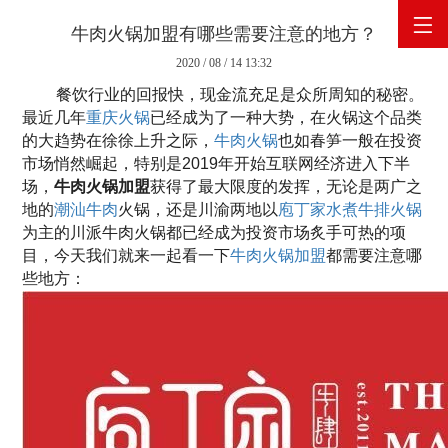
牛肉火锅加盟有哪些需要注意的地方？
2020 / 08 / 14 13:32
网站首页
餐饮行业的回报快，现金流充足是众所周知的秘密。
最近几年
重庆火锅
已经成为了一种大势，在火锅这个品类
关于庖丁家
的大趋势在徐徐上升之际，
牛肉火锅
也如春笋一般在投资
市场悄然崛起，特别是2019年开始互联网经济进入下半
场，
牛肉火锅加盟
获得了最大限度的发挥，无论是两广之
产品展示
地的
潮汕牛肉
火锅，还是川渝两地以
庖丁家水煮牛排火锅
为主的川派牛肉火锅都已经成为投资市场炙手可热的项
原料供应
目，今天我们就来一起看一下
牛肉火锅加盟
都需要注意哪
些地方：
企业新闻
联系我们