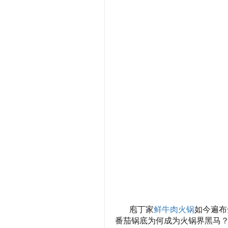
庖丁家
鲜牛肉火锅
如今遍布
番茄锅底为何成为火锅界黑马