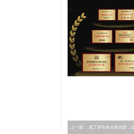
上一篇：
庖丁家牛肉火锅加盟，