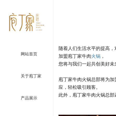
随着人们生活水平的提高，
网站首页
加盟庖丁家牛肉
火锅
，
您将与我们一起共创美好未
关于庖丁家
庖丁家牛肉火锅总部将为加
应，轻松吸引顾客。
此外，庖丁家牛肉火锅总部
产品展示