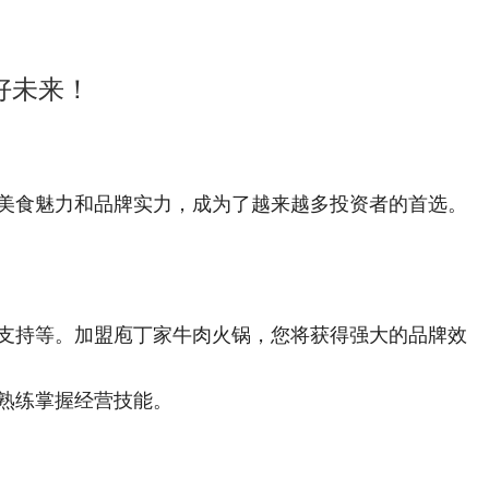
好未来！
美食魅力和品牌实力，成为了越来越多投资者的首选。
支持等。加盟庖丁家牛肉火锅，您将获得强大的品牌效
熟练掌握经营技能。