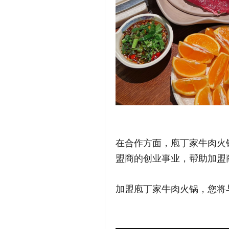
在合作方面，庖丁家牛肉火
盟商的创业事业，帮助加盟
加盟庖丁家牛肉火锅，您将